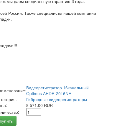
арок мы даем специальную гарантию 3 года.
всей России. Также специалисты нашей компании
ладки.
адачи!!!
Видеорегистратор 16канальный
аименование:
Optimus AHDR-2016NE
атегория:
Гибридные видеорегистраторы
ена:
8 571.00 RUR
оличество:
Купить