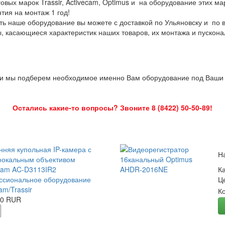
овых марок Trassir, Activecam, Optimus и на оборудование этих м
нтия на монтаж 1 год!
ть наше оборудование вы можете с доставкой по Ульяновску и по 
ы, касающиеся характеристик наших товаров, их монтажа и пускона
 и мы подберем необходимое именно Вам оборудование под Ваши з
Остались какие-то вопросы? Звоните 8 (8422) 50-50-89!
нняя купольная IP-камера с
Н
окальным объективом
Cam AC-D3113IR2
К
сиональное оборудование
Ц
am/Trassir
К
00 RUR