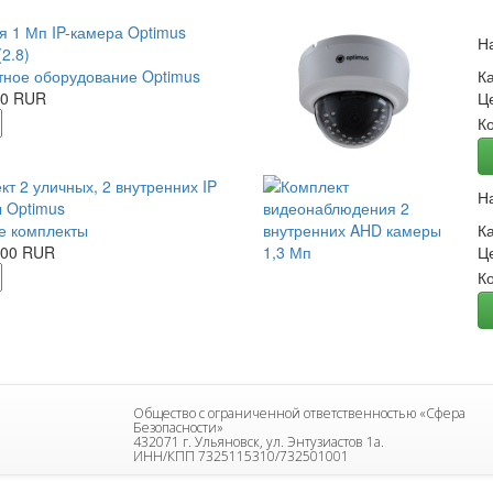
я 1 Мп IP-камера Optimus
Н
2.8)
ное оборудование Optimus
К
00 RUR
Ц
К
кт 2 уличных, 2 внутренних IP
Н
 Optimus
е комплекты
К
.00 RUR
Ц
К
Общество с ограниченной ответственностью «Сфера
Безопасности»
432071 г. Ульяновск, ул. Энтузиастов 1а.
ИНН/КПП 7325115310/732501001