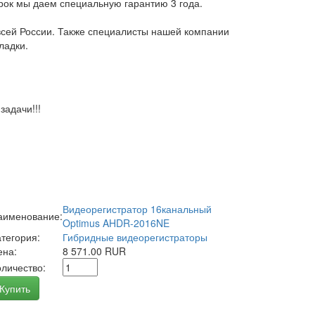
арок мы даем специальную гарантию 3 года.
всей России. Также специалисты нашей компании
ладки.
адачи!!!
Видеорегистратор 16канальный
аименование:
Optimus AHDR-2016NE
атегория:
Гибридные видеорегистраторы
ена:
8 571.00 RUR
оличество:
Купить