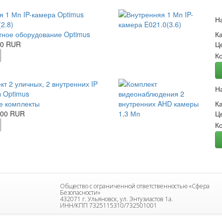
я 1 Мп IP-камера Optimus
Н
2.8)
ное оборудование Optimus
К
00 RUR
Ц
К
кт 2 уличных, 2 внутренних IP
Н
 Optimus
е комплекты
К
.00 RUR
Ц
К
Общество с ограниченной ответственностью «Сфера
Безопасности»
432071 г. Ульяновск, ул. Энтузиастов 1а.
ИНН/КПП 7325115310/732501001