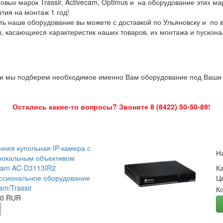
овых марок Trassir, Activecam, Optimus и на оборудование этих м
нтия на монтаж 1 год!
ть наше оборудование вы можете с доставкой по Ульяновску и по 
ы, касающиеся характеристик наших товаров, их монтажа и пускона
 и мы подберем необходимое именно Вам оборудование под Ваши з
Остались какие-то вопросы? Звоните 8 (8422) 50-50-89!
нняя купольная IP-камера с
Н
окальным объективом
Cam AC-D3113IR2
К
сиональное оборудование
Ц
am/Trassir
К
00 RUR