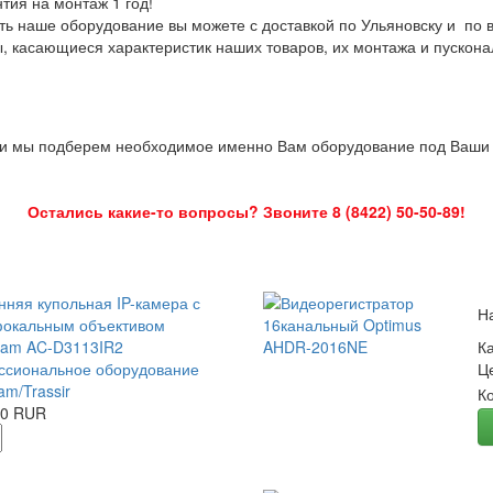
нтия на монтаж 1 год!
ть наше оборудование вы можете с доставкой по Ульяновску и по 
ы, касающиеся характеристик наших товаров, их монтажа и пускона
 и мы подберем необходимое именно Вам оборудование под Ваши з
Остались какие-то вопросы? Звоните 8 (8422) 50-50-89!
нняя купольная IP-камера с
Н
окальным объективом
Cam AC-D3113IR2
К
сиональное оборудование
Ц
am/Trassir
К
00 RUR