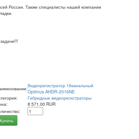
всей России. Также специалисты нашей компании
ладки.
адачи!!!
Видеорегистратор 16канальный
аименование:
Optimus AHDR-2016NE
атегория:
Гибридные видеорегистраторы
ена:
8 571.00 RUR
оличество:
Купить