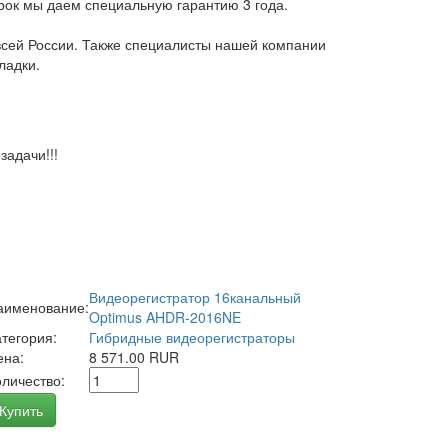
арок мы даем специальную гарантию 3 года.
всей России. Также специалисты нашей компании
ладки.
адачи!!!
Видеорегистратор 16канальный
аименование:
Optimus AHDR-2016NE
атегория:
Гибридные видеорегистраторы
ена:
8 571.00 RUR
оличество:
Купить