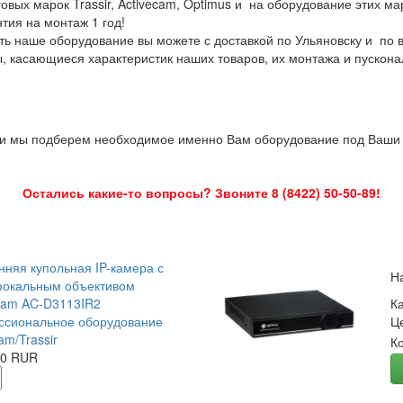
овых марок Trassir, Activecam, Optimus и на оборудование этих м
нтия на монтаж 1 год!
ть наше оборудование вы можете с доставкой по Ульяновску и по 
ы, касающиеся характеристик наших товаров, их монтажа и пускона
 и мы подберем необходимое именно Вам оборудование под Ваши з
Остались какие-то вопросы? Звоните 8 (8422) 50-50-89!
нняя купольная IP-камера с
Н
окальным объективом
Cam AC-D3113IR2
К
сиональное оборудование
Ц
am/Trassir
К
00 RUR