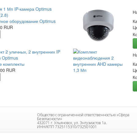
я 1 Мп IP-камера Optimus
Н
2.8)
ное оборудование Optimus
К
00 RUR
Ц
К
кт 2 уличных, 2 внутренних IP
Н
 Optimus
е комплекты
К
.00 RUR
Ц
К
Общество с ограниченной ответственностью «Сфера
Безопасности»
432071 г. Ульяновск, ул. Энтузиастов 1а.
ИНН/КПП 7325115310/732501001