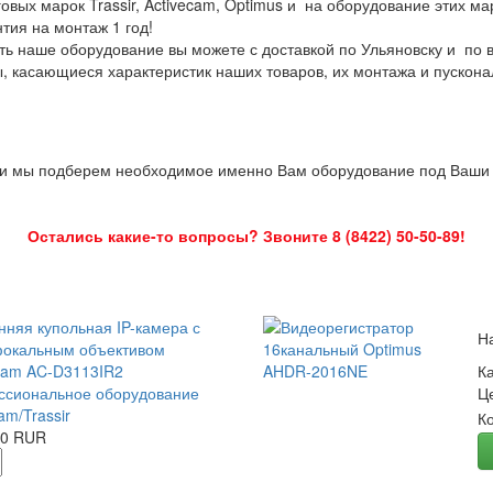
овых марок Trassir, Activecam, Optimus и на оборудование этих м
нтия на монтаж 1 год!
ть наше оборудование вы можете с доставкой по Ульяновску и по 
ы, касающиеся характеристик наших товаров, их монтажа и пускона
 и мы подберем необходимое именно Вам оборудование под Ваши з
Остались какие-то вопросы? Звоните 8 (8422) 50-50-89!
нняя купольная IP-камера с
Н
окальным объективом
Cam AC-D3113IR2
К
сиональное оборудование
Ц
am/Trassir
К
00 RUR