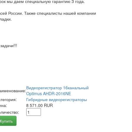
арок мы даем специальную гарантию 3 года.
всей России. Также специалисты нашей компании
ладки.
адачи!!!
Видеорегистратор 16канальный
аименование:
Optimus AHDR-2016NE
атегория:
Гибридные видеорегистраторы
ена:
8 571.00 RUR
оличество:
Купить