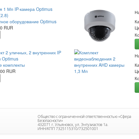
я 1 Мп IP-камера Optimus
Н
2.8)
ное оборудование Optimus
К
00 RUR
Ц
К
кт 2 уличных, 2 внутренних IP
Н
 Optimus
е комплекты
К
.00 RUR
Ц
К
Общество с ограниченной ответственностью «Сфера
Безопасности»
432071 г. Ульяновск, ул. Энтузиастов 1а.
ИНН/КПП 7325115310/732501001