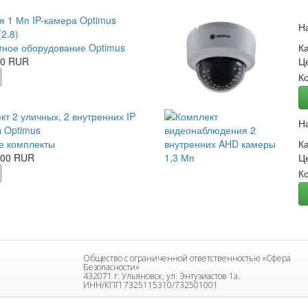
я 1 Мп IP-камера Optimus
Н
2.8)
ное оборудование Optimus
К
00 RUR
Ц
К
кт 2 уличных, 2 внутренних IP
Н
 Optimus
е комплекты
К
.00 RUR
Ц
К
Общество с ограниченной ответственностью «Сфера
Безопасности»
432071 г. Ульяновск, ул. Энтузиастов 1а.
ИНН/КПП 7325115310/732501001