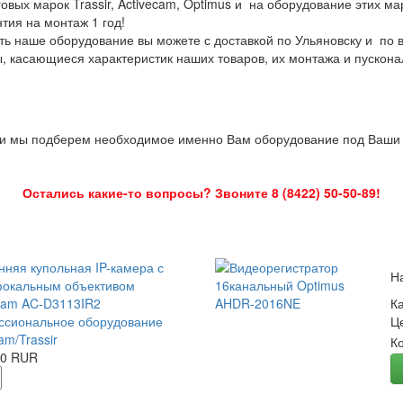
овых марок Trassir, Activecam, Optimus и на оборудование этих м
нтия на монтаж 1 год!
ть наше оборудование вы можете с доставкой по Ульяновску и по 
ы, касающиеся характеристик наших товаров, их монтажа и пускона
 и мы подберем необходимое именно Вам оборудование под Ваши з
Остались какие-то вопросы? Звоните 8 (8422) 50-50-89!
нняя купольная IP-камера с
Н
окальным объективом
Cam AC-D3113IR2
К
сиональное оборудование
Ц
am/Trassir
К
00 RUR