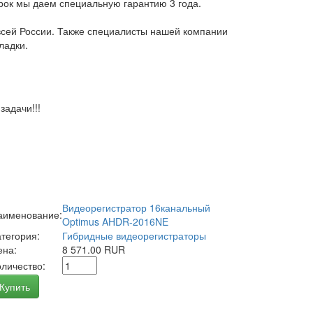
арок мы даем специальную гарантию 3 года.
всей России. Также специалисты нашей компании
ладки.
адачи!!!
Видеорегистратор 16канальный
аименование:
Optimus AHDR-2016NE
атегория:
Гибридные видеорегистраторы
ена:
8 571.00 RUR
оличество:
Купить