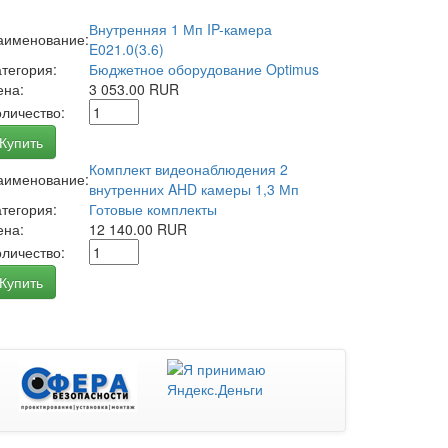
Внутренняя 1 Мп IP-камера
аименование:
E021.0(3.6)
атегория:
Бюджетное оборудование Optimus
ена:
3 053.00 RUR
оличество:
Купить
Комплект видеонаблюдения 2
аименование:
внутренних AHD камеры 1,3 Мп
атегория:
Готовые комплекты
ена:
12 140.00 RUR
оличество:
Купить