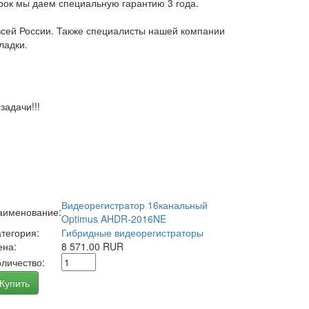
арок мы даем специальную гарантию 3 года.
всей России. Также специалисты нашей компании
ладки.
адачи!!!
Видеорегистратор 16канальный
аименование:
Optimus AHDR-2016NE
атегория:
Гибридные видеорегистраторы
ена:
8 571.00 RUR
оличество:
Купить