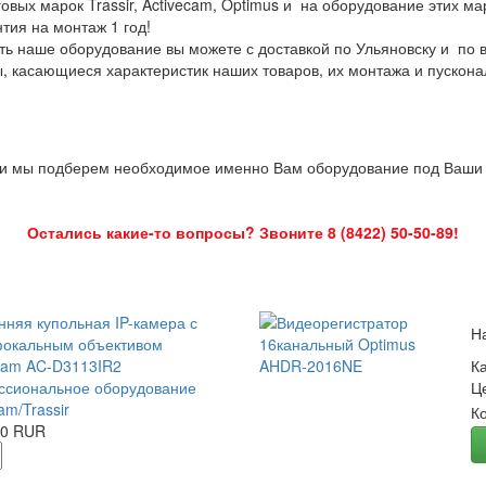
овых марок Trassir, Activecam, Optimus и на оборудование этих м
нтия на монтаж 1 год!
ть наше оборудование вы можете с доставкой по Ульяновску и по 
ы, касающиеся характеристик наших товаров, их монтажа и пускона
 и мы подберем необходимое именно Вам оборудование под Ваши з
Остались какие-то вопросы? Звоните 8 (8422) 50-50-89!
нняя купольная IP-камера с
Н
окальным объективом
Cam AC-D3113IR2
К
сиональное оборудование
Ц
am/Trassir
К
00 RUR