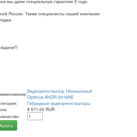
арок мы даем специальную гарантию 3 года.
всей России. Также специалисты нашей компании
ладки.
адачи!!!
Видеорегистратор 16канальный
аименование:
Optimus AHDR-2016NE
атегория:
Гибридные видеорегистраторы
ена:
8 571.00 RUR
оличество:
Купить