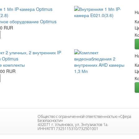
я 1 Мп IP-камера Optimus
Н
2.8)
ное оборудование Optimus
К
00 RUR
Ц
К
кт 2 уличных, 2 внутренних IP
Н
 Optimus
е комплекты
К
.00 RUR
Ц
К
Общество с ограниченной ответственностью «Сфера
Безопасности»
432071 г. Ульяновск, ул. Энтузиастов 1а.
ИНН/КПП 7325115310/732501001