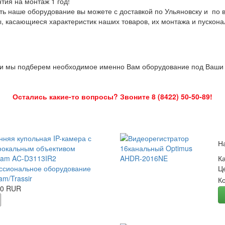
нтия на монтаж 1 год!
ть наше оборудование вы можете с доставкой по Ульяновску и по 
ы, касающиеся характеристик наших товаров, их монтажа и пускона
 и мы подберем необходимое именно Вам оборудование под Ваши з
Остались какие-то вопросы? Звоните 8 (8422) 50-50-89!
нняя купольная IP-камера с
Н
окальным объективом
Cam AC-D3113IR2
К
сиональное оборудование
Ц
am/Trassir
К
00 RUR