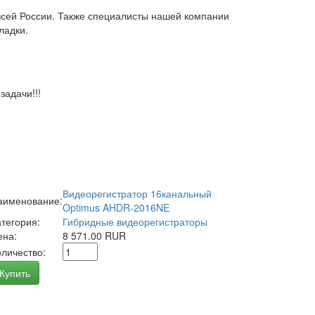
всей России. Также специалисты нашей компании
ладки.
адачи!!!
Видеорегистратор 16канальный
аименование:
Optimus AHDR-2016NE
атегория:
Гибридные видеорегистраторы
ена:
8 571.00 RUR
оличество:
Купить