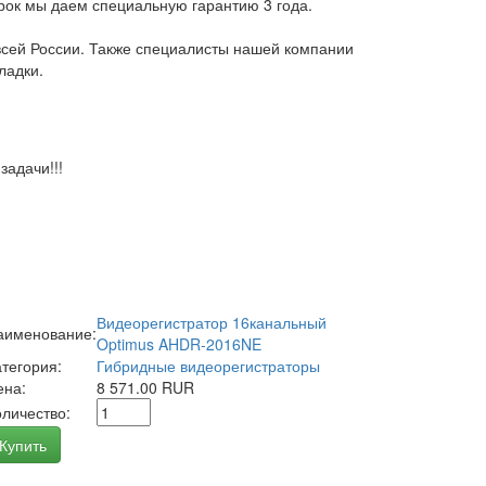
арок мы даем специальную гарантию 3 года.
всей России. Также специалисты нашей компании
ладки.
адачи!!!
Видеорегистратор 16канальный
аименование:
Optimus AHDR-2016NE
атегория:
Гибридные видеорегистраторы
ена:
8 571.00 RUR
оличество:
Купить