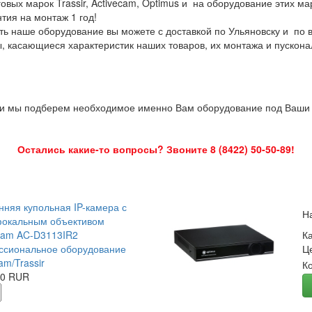
овых марок Trassir, Activecam, Optimus и на оборудование этих м
нтия на монтаж 1 год!
ть наше оборудование вы можете с доставкой по Ульяновску и по 
ы, касающиеся характеристик наших товаров, их монтажа и пускона
 и мы подберем необходимое именно Вам оборудование под Ваши з
Остались какие-то вопросы? Звоните 8 (8422) 50-50-89!
нняя купольная IP-камера с
Н
окальным объективом
Cam AC-D3113IR2
К
сиональное оборудование
Ц
am/Trassir
К
00 RUR