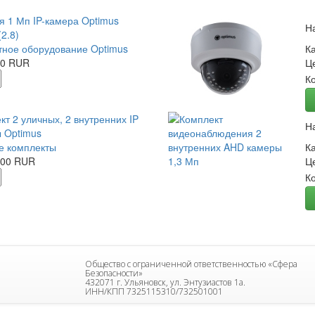
я 1 Мп IP-камера Optimus
Н
2.8)
ное оборудование Optimus
К
00 RUR
Ц
К
кт 2 уличных, 2 внутренних IP
Н
 Optimus
е комплекты
К
.00 RUR
Ц
К
Общество с ограниченной ответственностью «Сфера
Безопасности»
432071 г. Ульяновск, ул. Энтузиастов 1а.
ИНН/КПП 7325115310/732501001