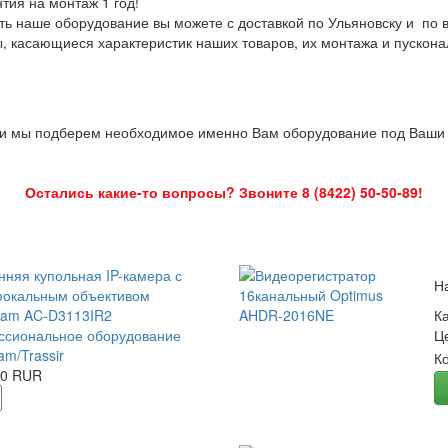
нтия на монтаж 1 год!
ть наше оборудование вы можете с доставкой по Ульяновску и по 
ы, касающиеся характеристик наших товаров, их монтажа и пускона
 и мы подберем необходимое именно Вам оборудование под Ваши з
Остались какие-то вопросы? Звоните 8 (8422) 50-50-89!
нняя купольная IP-камера с
Н
окальным объективом
Cam AC-D3113IR2
К
сиональное оборудование
Ц
am/Trassir
К
00 RUR