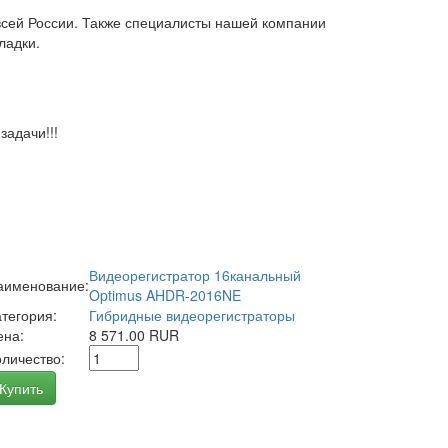
всей России. Также специалисты нашей компании
ладки.
адачи!!!
Видеорегистратор 16канальный
аименование:
Optimus AHDR-2016NE
атегория:
Гибридные видеорегистраторы
ена:
8 571.00 RUR
оличество:
Купить