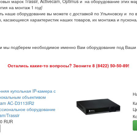
овых марок Trassir, Activecam, Optimus и на оборудование этих м
нтия на монтаж 1 год!
ть наше оборудование вы можете с доставкой по Ульяновску и по 
ы, касающиеся характеристик наших товаров, их монтажа и пускона
 и мы подберем необходимое именно Вам оборудование под Ваши з
Остались какие-то вопросы? Звоните 8 (8422) 50-50-89!
нняя купольная IP-камера с
Н
окальным объективом
Cam AC-D3113IR2
К
сиональное оборудование
Ц
am/Trassir
К
00 RUR