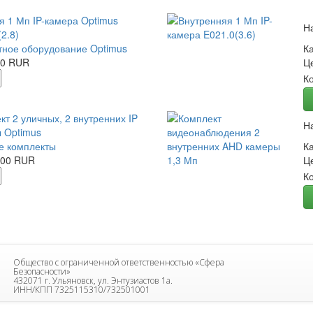
я 1 Мп IP-камера Optimus
Н
2.8)
ное оборудование Optimus
К
00 RUR
Ц
К
кт 2 уличных, 2 внутренних IP
Н
 Optimus
е комплекты
К
.00 RUR
Ц
К
Общество с ограниченной ответственностью «Сфера
Безопасности»
432071 г. Ульяновск, ул. Энтузиастов 1а.
ИНН/КПП 7325115310/732501001