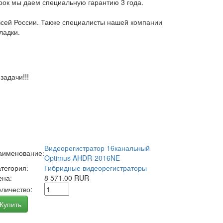
арок мы даем специальную гарантию 3 года.
всей России. Также специалисты нашей компании
ладки.
адачи!!!
Видеорегистратор 16канальный
аименование:
Optimus AHDR-2016NE
атегория:
Гибридные видеорегистраторы
ена:
8 571.00 RUR
оличество:
Купить