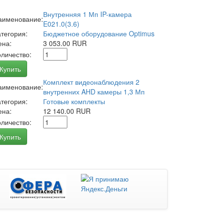
Внутренняя 1 Мп IP-камера
аименование:
E021.0(3.6)
атегория:
Бюджетное оборудование Optimus
ена:
3 053.00 RUR
оличество:
Купить
Комплект видеонаблюдения 2
аименование:
внутренних AHD камеры 1,3 Мп
атегория:
Готовые комплекты
ена:
12 140.00 RUR
оличество:
Купить