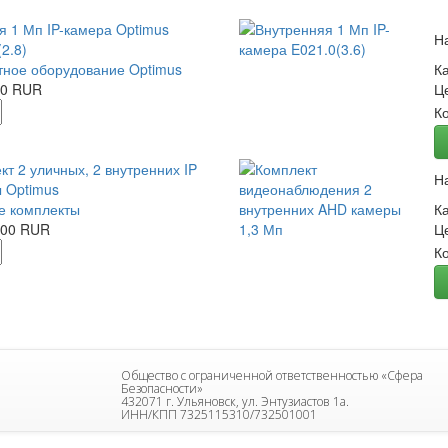
я 1 Мп IP-камера Optimus
Н
2.8)
ное оборудование Optimus
К
00 RUR
Ц
К
кт 2 уличных, 2 внутренних IP
Н
 Optimus
е комплекты
К
.00 RUR
Ц
К
Общество с ограниченной ответственностью «Сфера
Безопасности»
432071 г. Ульяновск, ул. Энтузиастов 1а.
ИНН/КПП 7325115310/732501001