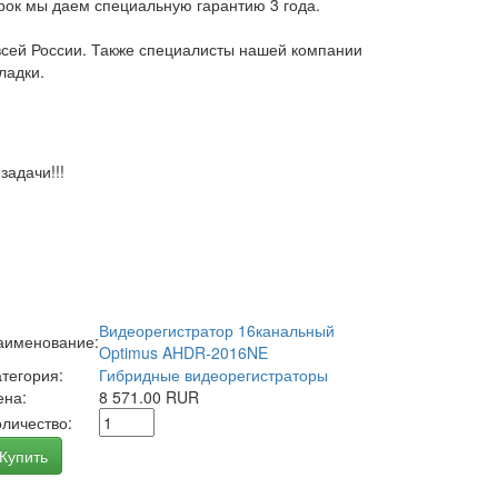
арок мы даем специальную гарантию 3 года.
всей России. Также специалисты нашей компании
ладки.
адачи!!!
Видеорегистратор 16канальный
аименование:
Optimus AHDR-2016NE
атегория:
Гибридные видеорегистраторы
ена:
8 571.00 RUR
оличество:
Купить