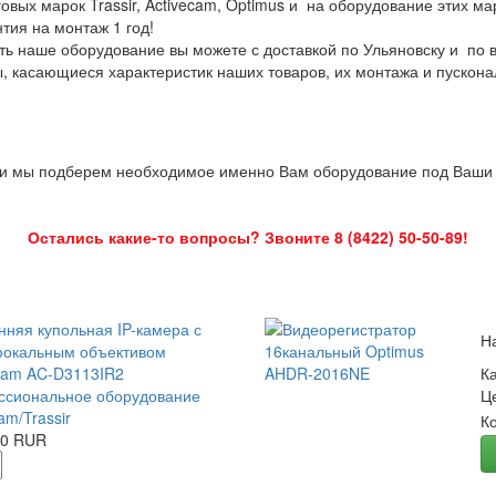
овых марок Trassir, Activecam, Optimus и на оборудование этих м
нтия на монтаж 1 год!
ть наше оборудование вы можете с доставкой по Ульяновску и по 
ы, касающиеся характеристик наших товаров, их монтажа и пускона
 и мы подберем необходимое именно Вам оборудование под Ваши з
Остались какие-то вопросы? Звоните 8 (8422) 50-50-89!
нняя купольная IP-камера с
Н
окальным объективом
Cam AC-D3113IR2
К
сиональное оборудование
Ц
am/Trassir
К
00 RUR