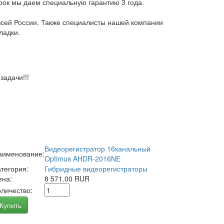
арок мы даем специальную гарантию 3 года.
всей России. Также специалисты нашей компании
ладки.
адачи!!!
Видеорегистратор 16канальный
аименование:
Optimus AHDR-2016NE
атегория:
Гибридные видеорегистраторы
ена:
8 571.00 RUR
оличество:
Купить