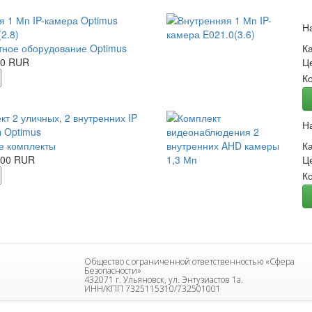
я 1 Мп IP-камера Optimus
Н
2.8)
ное оборудование Optimus
К
00 RUR
Ц
К
кт 2 уличных, 2 внутренних IP
Н
 Optimus
е комплекты
К
.00 RUR
Ц
К
Общество с ограниченной ответственностью «Сфера
Безопасности»
432071 г. Ульяновск, ул. Энтузиастов 1а.
ИНН/КПП 7325115310/732501001