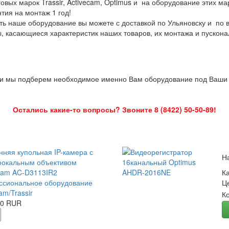
овых марок Trassir, Activecam, Optimus и на оборудование этих м
нтия на монтаж 1 год!
ть наше оборудование вы можете с доставкой по Ульяновску и по 
ы, касающиеся характеристик наших товаров, их монтажа и пускона
 и мы подберем необходимое именно Вам оборудование под Ваши з
Остались какие-то вопросы? Звоните 8 (8422) 50-50-89!
нняя купольная IP-камера с
Н
окальным объективом
Cam AC-D3113IR2
К
сиональное оборудование
Ц
am/Trassir
К
00 RUR