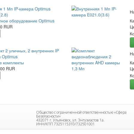
я 1 Мп IP-камера Optimus
Н
2.8)
ное оборудование Optimus
К
00 RUR
Ц
К
кт 2 уличных, 2 внутренних IP
Н
 Optimus
е комплекты
К
.00 RUR
Ц
К
Общество с ограниченной ответственностью «Сфера
Безопасности»
432071 г. Ульяновск, ул. Энтузиастов 1а.
ИНН/КПП 7325115310/732501001