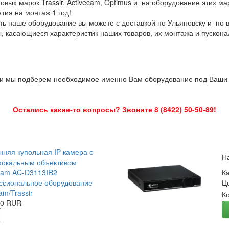
овых марок Trassir, Activecam, Optimus и на оборудование этих м
нтия на монтаж 1 год!
ть наше оборудование вы можете с доставкой по Ульяновску и по 
ы, касающиеся характеристик наших товаров, их монтажа и пускона
 и мы подберем необходимое именно Вам оборудование под Ваши з
Остались какие-то вопросы? Звоните 8 (8422) 50-50-89!
нняя купольная IP-камера с
Н
окальным объективом
Cam AC-D3113IR2
К
сиональное оборудование
Ц
am/Trassir
К
00 RUR