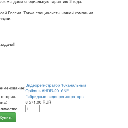
арок мы даем специальную гарантию 3 года.
всей России. Также специалисты нашей компании
ладки.
адачи!!!
Видеорегистратор 16канальный
аименование:
Optimus AHDR-2016NE
атегория:
Гибридные видеорегистраторы
ена:
8 571.00 RUR
оличество:
Купить