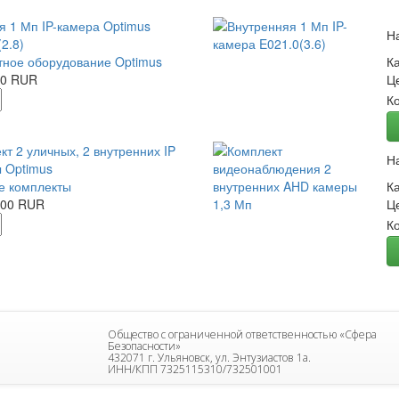
я 1 Мп IP-камера Optimus
Н
2.8)
ное оборудование Optimus
К
00 RUR
Ц
К
кт 2 уличных, 2 внутренних IP
Н
 Optimus
е комплекты
К
.00 RUR
Ц
К
Общество с ограниченной ответственностью «Сфера
Безопасности»
432071 г. Ульяновск, ул. Энтузиастов 1а.
ИНН/КПП 7325115310/732501001