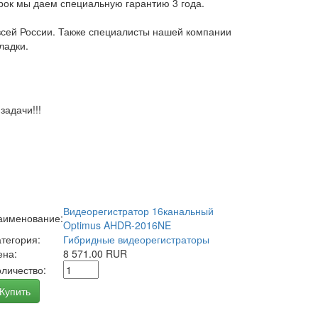
арок мы даем специальную гарантию 3 года.
всей России. Также специалисты нашей компании
ладки.
адачи!!!
Видеорегистратор 16канальный
аименование:
Optimus AHDR-2016NE
атегория:
Гибридные видеорегистраторы
ена:
8 571.00 RUR
оличество:
Купить