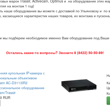
овых марок Trassir, Activecam, Optimus и на оборудование этих м
нтия на монтаж 1 год!
ть наше оборудование вы можете с доставкой по Ульяновску и по 
ы, касающиеся характеристик наших товаров, их монтажа и пускона
 и мы подберем необходимое именно Вам оборудование под Ваши з
Остались какие-то вопросы? Звоните 8 (8422) 50-50-89!
нняя купольная IP-камера с
Н
окальным объективом
Cam AC-D3113IR2
К
сиональное оборудование
Ц
am/Trassir
К
00 RUR