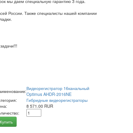
арок мы даем специальную гарантию 3 года.
всей России. Также специалисты нашей компании
ладки.
адачи!!!
Видеорегистратор 16канальный
аименование:
Optimus AHDR-2016NE
атегория:
Гибридные видеорегистраторы
ена:
8 571.00 RUR
оличество:
Купить