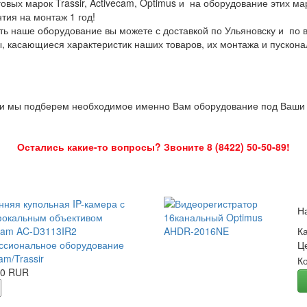
овых марок Trassir, Activecam, Optimus и на оборудование этих м
нтия на монтаж 1 год!
ть наше оборудование вы можете с доставкой по Ульяновску и по 
ы, касающиеся характеристик наших товаров, их монтажа и пускона
 и мы подберем необходимое именно Вам оборудование под Ваши з
Остались какие-то вопросы? Звоните 8 (8422) 50-50-89!
нняя купольная IP-камера с
Н
окальным объективом
Cam AC-D3113IR2
К
сиональное оборудование
Ц
am/Trassir
К
00 RUR