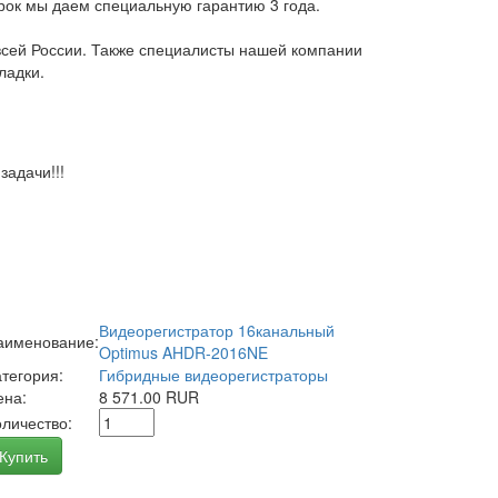
арок мы даем специальную гарантию 3 года.
всей России. Также специалисты нашей компании
ладки.
адачи!!!
Видеорегистратор 16канальный
аименование:
Optimus AHDR-2016NE
атегория:
Гибридные видеорегистраторы
ена:
8 571.00 RUR
оличество:
Купить