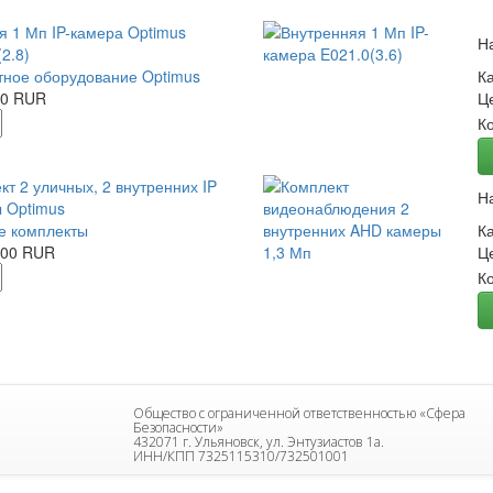
я 1 Мп IP-камера Optimus
Н
2.8)
ное оборудование Optimus
К
00 RUR
Ц
К
кт 2 уличных, 2 внутренних IP
Н
 Optimus
е комплекты
К
.00 RUR
Ц
К
Общество с ограниченной ответственностью «Сфера
Безопасности»
432071 г. Ульяновск, ул. Энтузиастов 1а.
ИНН/КПП 7325115310/732501001