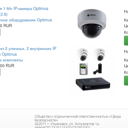
я 1 Мп IP-камера Optimus
Н
2.8)
ное оборудование Optimus
К
00 RUR
Ц
К
кт 2 уличных, 2 внутренних IP
Н
 Optimus
е комплекты
К
.00 RUR
Ц
К
Общество с ограниченной ответственностью «Сфера
Безопасности»
432071 г. Ульяновск, ул. Энтузиастов 1а.
ИНН/КПП 7325115310/732501001