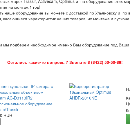
овых марок Trassir, Activecam, Optimus и на оборудование этих м
нтия на монтаж 1 год!
ть наше оборудование вы можете с доставкой по Ульяновску и по 
ы, касающиеся характеристик наших товаров, их монтажа и пускона
 и мы подберем необходимое именно Вам оборудование под Ваши з
Остались какие-то вопросы? Звоните 8 (8422) 50-50-89!
нняя купольная IP-камера с
Н
окальным объективом
Cam AC-D3113IR2
К
сиональное оборудование
Ц
am/Trassir
К
00 RUR