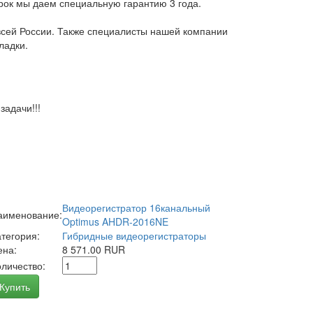
арок мы даем специальную гарантию 3 года.
всей России. Также специалисты нашей компании
ладки.
адачи!!!
Видеорегистратор 16канальный
аименование:
Optimus AHDR-2016NE
атегория:
Гибридные видеорегистраторы
ена:
8 571.00 RUR
оличество:
Купить