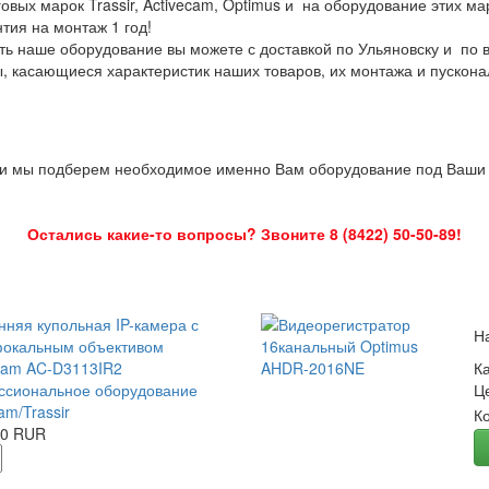
овых марок Trassir, Activecam, Optimus и на оборудование этих м
нтия на монтаж 1 год!
ть наше оборудование вы можете с доставкой по Ульяновску и по 
ы, касающиеся характеристик наших товаров, их монтажа и пускона
 и мы подберем необходимое именно Вам оборудование под Ваши з
Остались какие-то вопросы? Звоните 8 (8422) 50-50-89!
нняя купольная IP-камера с
Н
окальным объективом
Cam AC-D3113IR2
К
сиональное оборудование
Ц
am/Trassir
К
00 RUR