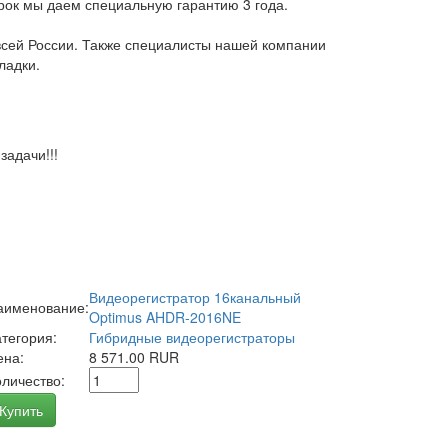
арок мы даем специальную гарантию 3 года.
всей России. Также специалисты нашей компании
ладки.
адачи!!!
Видеорегистратор 16канальный
аименование:
Optimus AHDR-2016NE
атегория:
Гибридные видеорегистраторы
ена:
8 571.00 RUR
оличество:
Купить