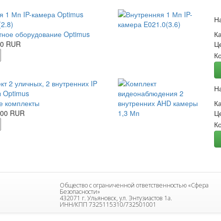
я 1 Мп IP-камера Optimus
Н
2.8)
ное оборудование Optimus
К
00 RUR
Ц
К
кт 2 уличных, 2 внутренних IP
Н
 Optimus
е комплекты
К
.00 RUR
Ц
К
Общество с ограниченной ответственностью «Сфера
Безопасности»
432071 г. Ульяновск, ул. Энтузиастов 1а.
ИНН/КПП 7325115310/732501001