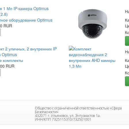
я 1 Мп IP-камера Optimus
Н
2.8)
ное оборудование Optimus
К
00 RUR
Ц
К
кт 2 уличных, 2 внутренних IP
Н
 Optimus
е комплекты
К
.00 RUR
Ц
К
Общество с ограниченной ответственностью «Сфера
Безопасности»
432071 г. Ульяновск, ул. Энтузиастов 1а.
ИНН/КПП 7325115310/732501001