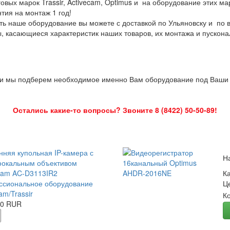
овых марок Trassir, Activecam, Optimus и на оборудование этих м
нтия на монтаж 1 год!
ть наше оборудование вы можете с доставкой по Ульяновску и по 
ы, касающиеся характеристик наших товаров, их монтажа и пускона
 и мы подберем необходимое именно Вам оборудование под Ваши з
Остались какие-то вопросы? Звоните 8 (8422) 50-50-89!
нняя купольная IP-камера с
Н
окальным объективом
Cam AC-D3113IR2
К
сиональное оборудование
Ц
am/Trassir
К
00 RUR