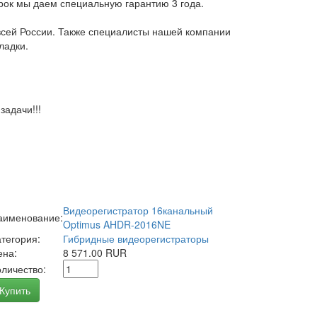
арок мы даем специальную гарантию 3 года.
всей России. Также специалисты нашей компании
ладки.
адачи!!!
Видеорегистратор 16канальный
аименование:
Optimus AHDR-2016NE
атегория:
Гибридные видеорегистраторы
ена:
8 571.00 RUR
оличество:
Купить