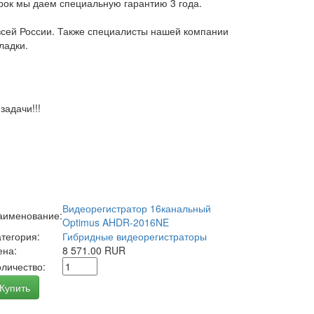
арок мы даем специальную гарантию 3 года.
всей России. Также специалисты нашей компании
ладки.
адачи!!!
Видеорегистратор 16канальный
аименование:
Optimus AHDR-2016NE
атегория:
Гибридные видеорегистраторы
ена:
8 571.00 RUR
оличество:
Купить