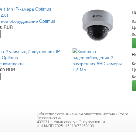
я 1 Мп IP-камера Optimus
Н
2.8)
ное оборудование Optimus
К
00 RUR
Ц
К
кт 2 уличных, 2 внутренних IP
Н
 Optimus
е комплекты
К
.00 RUR
Ц
К
Общество с ограниченной ответственностью «Сфера
Безопасности»
432071 г. Ульяновск, ул. Энтузиастов 1а.
ИНН/КПП 7325115310/732501001