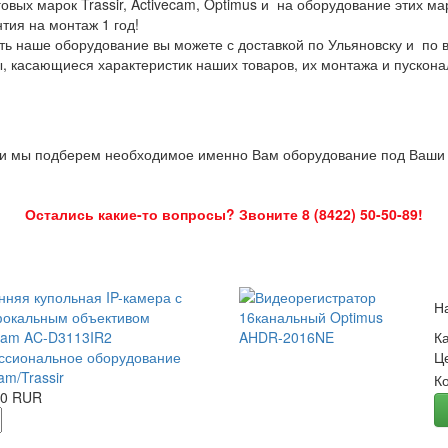
овых марок Trassir, Activecam, Optimus и на оборудование этих м
нтия на монтаж 1 год!
ть наше оборудование вы можете с доставкой по Ульяновску и по 
ы, касающиеся характеристик наших товаров, их монтажа и пускона
 и мы подберем необходимое именно Вам оборудование под Ваши з
Остались какие-то вопросы? Звоните 8 (8422) 50-50-89!
нняя купольная IP-камера с
Н
окальным объективом
Cam AC-D3113IR2
К
сиональное оборудование
Ц
am/Trassir
К
00 RUR