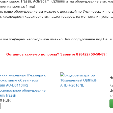
овых марок Trassir, Activecam, Optimus и на оборудование этих м
нтия на монтаж 1 год!
ть наше оборудование вы можете с доставкой по Ульяновску и по 
ы, касающиеся характеристик наших товаров, их монтажа и пускона
 и мы подберем необходимое именно Вам оборудование под Ваши з
Остались какие-то вопросы? Звоните 8 (8422) 50-50-89!
нняя купольная IP-камера с
Н
окальным объективом
Cam AC-D3113IR2
К
сиональное оборудование
Ц
am/Trassir
К
00 RUR