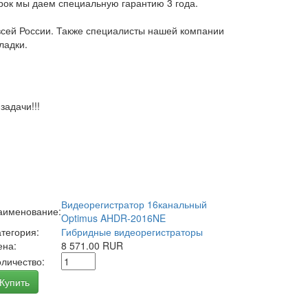
арок мы даем специальную гарантию 3 года.
всей России. Также специалисты нашей компании
ладки.
адачи!!!
Видеорегистратор 16канальный
аименование:
Optimus AHDR-2016NE
атегория:
Гибридные видеорегистраторы
ена:
8 571.00 RUR
оличество:
Купить