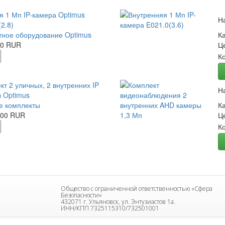
я 1 Мп IP-камера Optimus
Н
2.8)
ное оборудование Optimus
К
00 RUR
Ц
К
кт 2 уличных, 2 внутренних IP
Н
 Optimus
е комплекты
К
.00 RUR
Ц
К
Общество с ограниченной ответственностью «Сфера
Безопасности»
432071 г. Ульяновск, ул. Энтузиастов 1а.
ИНН/КПП 7325115310/732501001