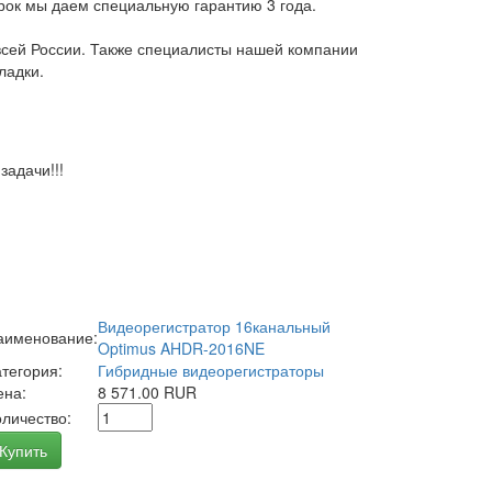
арок мы даем специальную гарантию 3 года.
всей России. Также специалисты нашей компании
ладки.
адачи!!!
Видеорегистратор 16канальный
аименование:
Optimus AHDR-2016NE
атегория:
Гибридные видеорегистраторы
ена:
8 571.00 RUR
оличество:
Купить