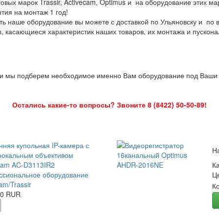
овых марок Trassir, Activecam, Optimus и на оборудование этих м
нтия на монтаж 1 год!
ть наше оборудование вы можете с доставкой по Ульяновску и по 
ы, касающиеся характеристик наших товаров, их монтажа и пускона
 и мы подберем необходимое именно Вам оборудование под Ваши з
Остались какие-то вопросы? Звоните 8 (8422) 50-50-89!
нняя купольная IP-камера с
Н
окальным объективом
Cam AC-D3113IR2
К
сиональное оборудование
Ц
am/Trassir
К
00 RUR