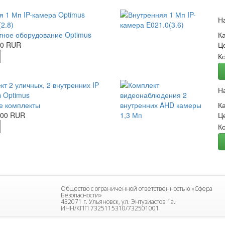
я 1 Мп IP-камера Optimus
Н
2.8)
ное оборудование Optimus
К
00 RUR
Ц
К
кт 2 уличных, 2 внутренних IP
Н
 Optimus
е комплекты
К
.00 RUR
Ц
К
Общество с ограниченной ответственностью «Сфера
Безопасности»
432071 г. Ульяновск, ул. Энтузиастов 1а.
ИНН/КПП 7325115310/732501001