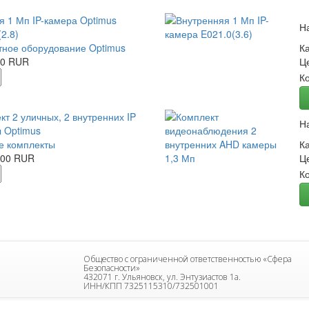
я 1 Мп IP-камера Optimus
Н
2.8)
ное оборудование Optimus
К
00 RUR
Ц
К
кт 2 уличных, 2 внутренних IP
Н
 Optimus
е комплекты
К
.00 RUR
Ц
К
Общество с ограниченной ответственностью «Сфера
Безопасности»
432071 г. Ульяновск, ул. Энтузиастов 1а.
ИНН/КПП 7325115310/732501001