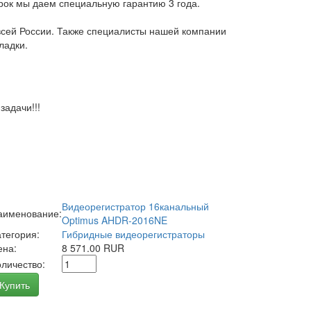
арок мы даем специальную гарантию 3 года.
всей России. Также специалисты нашей компании
ладки.
адачи!!!
Видеорегистратор 16канальный
аименование:
Optimus AHDR-2016NE
атегория:
Гибридные видеорегистраторы
ена:
8 571.00 RUR
оличество:
Купить