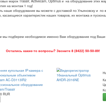
овых марок Trassir, Activecam, Optimus и на оборудование этих м
нтия на монтаж 1 год!
ть наше оборудование вы можете с доставкой по Ульяновску и по 
ы, касающиеся характеристик наших товаров, их монтажа и пускона
 и мы подберем необходимое именно Вам оборудование под Ваши з
Остались какие-то вопросы? Звоните 8 (8422) 50-50-89!
нняя купольная IP-камера с
Н
окальным объективом
Cam AC-D3113IR2
К
сиональное оборудование
Ц
am/Trassir
К
00 RUR