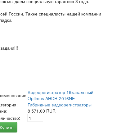
арок мы даем специальную гарантию 3 года.
всей России. Также специалисты нашей компании
ладки.
адачи!!!
Видеорегистратор 16канальный
аименование:
Optimus AHDR-2016NE
атегория:
Гибридные видеорегистраторы
ена:
8 571.00 RUR
оличество:
Купить