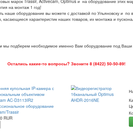
овых марок Trassir, Activecam, Optimus и на оборудование этих м
нтия на монтаж 1 год!
ть наше оборудование вы можете с доставкой по Ульяновску и по 
ы, касающиеся характеристик наших товаров, их монтажа и пускона
 и мы подберем необходимое именно Вам оборудование под Ваши з
Остались какие-то вопросы? Звоните 8 (8422) 50-50-89!
нняя купольная IP-камера с
Н
окальным объективом
Cam AC-D3113IR2
К
сиональное оборудование
Ц
am/Trassir
К
00 RUR