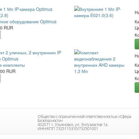
я 1 Мп IP-камера Optimus
Н
2.8)
ное оборудование Optimus
К
00 RUR
Ц
К
кт 2 уличных, 2 внутренних IP
Н
 Optimus
е комплекты
К
.00 RUR
Ц
К
Общество с ограниченной ответственностью «Сфера
Безопасности»
432071 г. Ульяновск, ул. Энтузиастов 1а.
ИНН/КПП 7325115310/732501001