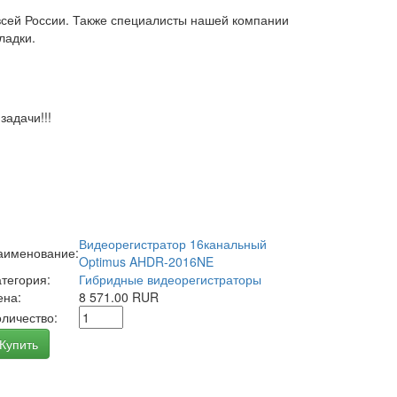
всей России. Также специалисты нашей компании
ладки.
адачи!!!
Видеорегистратор 16канальный
аименование:
Optimus AHDR-2016NE
атегория:
Гибридные видеорегистраторы
ена:
8 571.00 RUR
оличество:
Купить