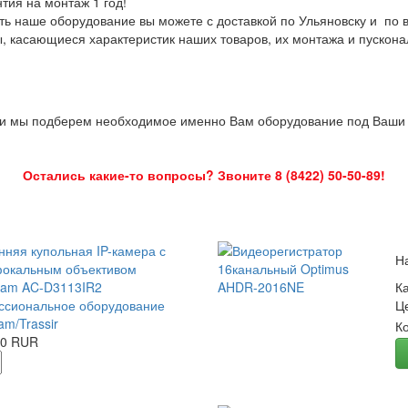
нтия на монтаж 1 год!
ть наше оборудование вы можете с доставкой по Ульяновску и по 
ы, касающиеся характеристик наших товаров, их монтажа и пускона
 и мы подберем необходимое именно Вам оборудование под Ваши з
Остались какие-то вопросы? Звоните 8 (8422) 50-50-89!
нняя купольная IP-камера с
Н
окальным объективом
Cam AC-D3113IR2
К
сиональное оборудование
Ц
am/Trassir
К
00 RUR