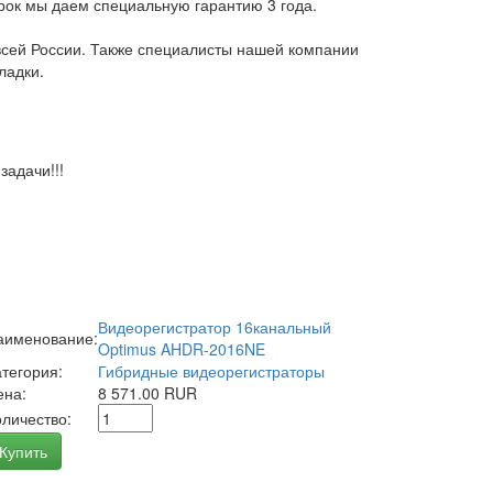
арок мы даем специальную гарантию 3 года.
всей России. Также специалисты нашей компании
ладки.
адачи!!!
Видеорегистратор 16канальный
аименование:
Optimus AHDR-2016NE
атегория:
Гибридные видеорегистраторы
ена:
8 571.00 RUR
оличество:
Купить