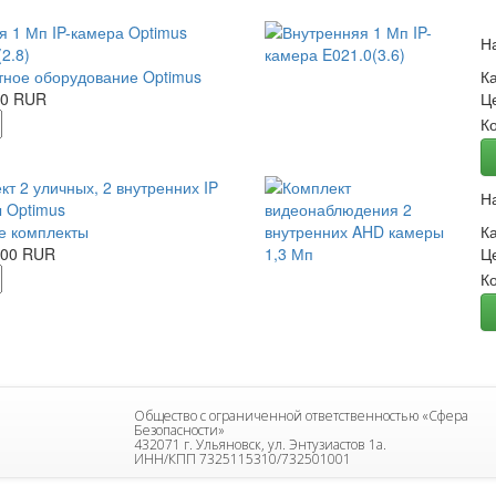
я 1 Мп IP-камера Optimus
Н
2.8)
ное оборудование Optimus
К
00 RUR
Ц
К
кт 2 уличных, 2 внутренних IP
Н
 Optimus
е комплекты
К
.00 RUR
Ц
К
Общество с ограниченной ответственностью «Сфера
Безопасности»
432071 г. Ульяновск, ул. Энтузиастов 1а.
ИНН/КПП 7325115310/732501001