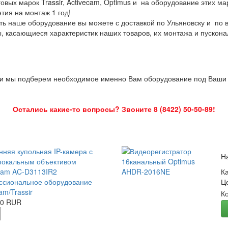
овых марок Trassir, Activecam, Optimus и на оборудование этих м
нтия на монтаж 1 год!
ть наше оборудование вы можете с доставкой по Ульяновску и по 
ы, касающиеся характеристик наших товаров, их монтажа и пускона
 и мы подберем необходимое именно Вам оборудование под Ваши з
Остались какие-то вопросы? Звоните 8 (8422) 50-50-89!
нняя купольная IP-камера с
Н
окальным объективом
Cam AC-D3113IR2
К
сиональное оборудование
Ц
am/Trassir
К
00 RUR