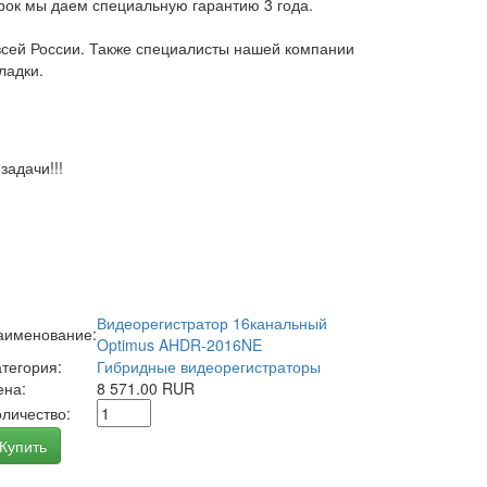
арок мы даем специальную гарантию 3 года.
всей России. Также специалисты нашей компании
ладки.
адачи!!!
Видеорегистратор 16канальный
аименование:
Optimus AHDR-2016NE
атегория:
Гибридные видеорегистраторы
ена:
8 571.00 RUR
оличество:
Купить