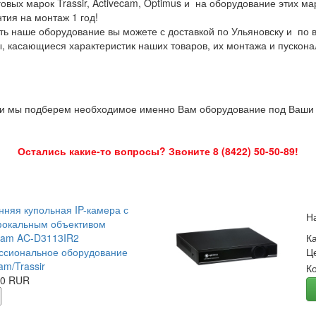
овых марок Trassir, Activecam, Optimus и на оборудование этих м
нтия на монтаж 1 год!
ть наше оборудование вы можете с доставкой по Ульяновску и по 
ы, касающиеся характеристик наших товаров, их монтажа и пускона
 и мы подберем необходимое именно Вам оборудование под Ваши з
Остались какие-то вопросы? Звоните 8 (8422) 50-50-89!
нняя купольная IP-камера с
Н
окальным объективом
Cam AC-D3113IR2
К
сиональное оборудование
Ц
am/Trassir
К
00 RUR