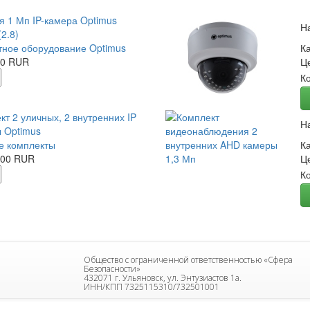
я 1 Мп IP-камера Optimus
Н
2.8)
ное оборудование Optimus
К
00 RUR
Ц
К
кт 2 уличных, 2 внутренних IP
Н
 Optimus
е комплекты
К
.00 RUR
Ц
К
Общество с ограниченной ответственностью «Сфера
Безопасности»
432071 г. Ульяновск, ул. Энтузиастов 1а.
ИНН/КПП 7325115310/732501001