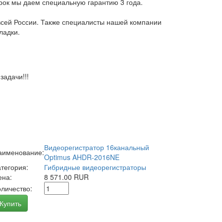
арок мы даем специальную гарантию 3 года.
всей России. Также специалисты нашей компании
ладки.
адачи!!!
Видеорегистратор 16канальный
аименование:
Optimus AHDR-2016NE
атегория:
Гибридные видеорегистраторы
ена:
8 571.00 RUR
оличество:
Купить