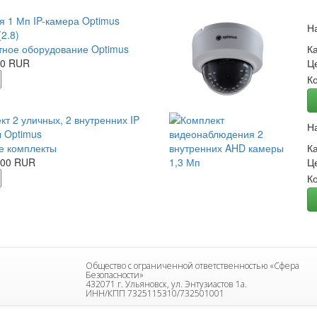
я 1 Мп IP-камера Optimus
Н
2.8)
ное оборудование Optimus
К
00 RUR
Ц
К
кт 2 уличных, 2 внутренних IP
Н
 Optimus
е комплекты
К
.00 RUR
Ц
К
Общество с ограниченной ответственностью «Сфера
Безопасности»
432071 г. Ульяновск, ул. Энтузиастов 1а.
ИНН/КПП 7325115310/732501001