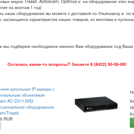
овых марок Trassir, Activecam, Optimus и на оборудование этих м
нтия на монтаж 1 год!
ть наше оборудование вы можете с доставкой по Ульяновску и по 
ы, касающиеся характеристик наших товаров, их монтажа и пускона
 и мы подберем необходимое именно Вам оборудование под Ваши з
Остались какие-то вопросы? Звоните 8 (8422) 50-50-89!
нняя купольная IP-камера с
Н
окальным объективом
Cam AC-D3113IR2
К
сиональное оборудование
Ц
am/Trassir
К
00 RUR