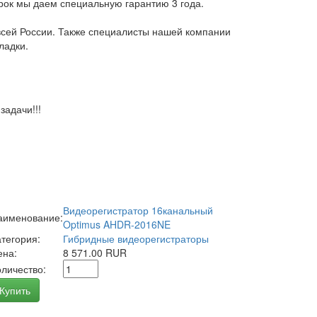
арок мы даем специальную гарантию 3 года.
всей России. Также специалисты нашей компании
ладки.
адачи!!!
Видеорегистратор 16канальный
аименование:
Optimus AHDR-2016NE
атегория:
Гибридные видеорегистраторы
ена:
8 571.00 RUR
оличество:
Купить