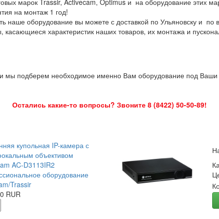
овых марок Trassir, Activecam, Optimus и на оборудование этих м
нтия на монтаж 1 год!
ть наше оборудование вы можете с доставкой по Ульяновску и по 
ы, касающиеся характеристик наших товаров, их монтажа и пускона
 и мы подберем необходимое именно Вам оборудование под Ваши з
Остались какие-то вопросы? Звоните 8 (8422) 50-50-89!
нняя купольная IP-камера с
Н
окальным объективом
Cam AC-D3113IR2
К
сиональное оборудование
Ц
am/Trassir
К
00 RUR