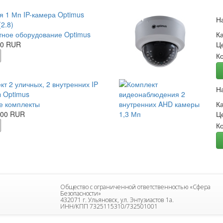
я 1 Мп IP-камера Optimus
Н
2.8)
ное оборудование Optimus
К
00 RUR
Ц
К
кт 2 уличных, 2 внутренних IP
Н
 Optimus
е комплекты
К
.00 RUR
Ц
К
Общество с ограниченной ответственностью «Сфера
Безопасности»
432071 г. Ульяновск, ул. Энтузиастов 1а.
ИНН/КПП 7325115310/732501001