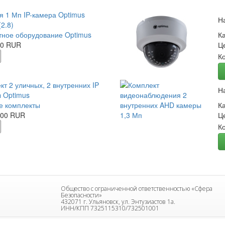
я 1 Мп IP-камера Optimus
Н
2.8)
ное оборудование Optimus
К
00 RUR
Ц
К
кт 2 уличных, 2 внутренних IP
Н
 Optimus
е комплекты
К
.00 RUR
Ц
К
Общество с ограниченной ответственностью «Сфера
Безопасности»
432071 г. Ульяновск, ул. Энтузиастов 1а.
ИНН/КПП 7325115310/732501001