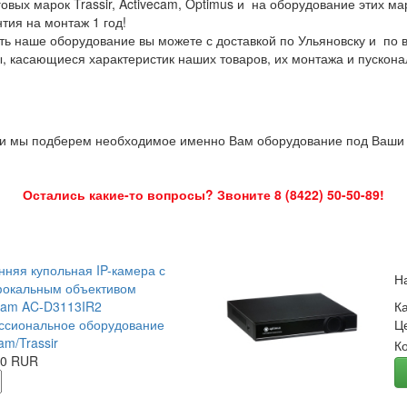
овых марок Trassir, Activecam, Optimus и на оборудование этих м
нтия на монтаж 1 год!
ть наше оборудование вы можете с доставкой по Ульяновску и по 
ы, касающиеся характеристик наших товаров, их монтажа и пускона
 и мы подберем необходимое именно Вам оборудование под Ваши з
Остались какие-то вопросы? Звоните 8 (8422) 50-50-89!
нняя купольная IP-камера с
Н
окальным объективом
Cam AC-D3113IR2
К
сиональное оборудование
Ц
am/Trassir
К
00 RUR