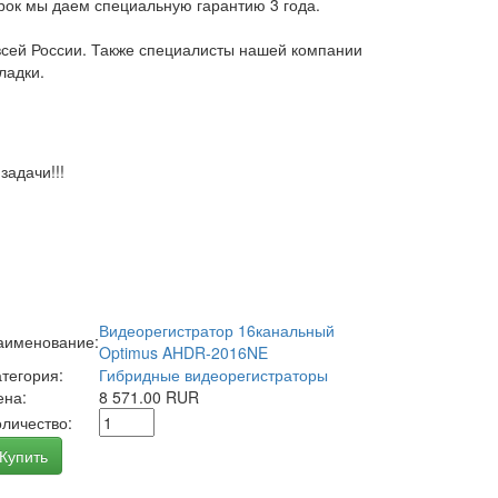
арок мы даем специальную гарантию 3 года.
всей России. Также специалисты нашей компании
ладки.
адачи!!!
Видеорегистратор 16канальный
аименование:
Optimus AHDR-2016NE
атегория:
Гибридные видеорегистраторы
ена:
8 571.00 RUR
оличество:
Купить