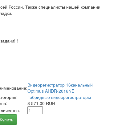
всей России. Также специалисты нашей компании
ладки.
адачи!!!
Видеорегистратор 16канальный
аименование:
Optimus AHDR-2016NE
атегория:
Гибридные видеорегистраторы
ена:
8 571.00 RUR
оличество:
Купить