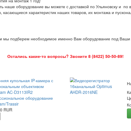
нтия на монтаж 1 год!
ть наше оборудование вы можете с доставкой по Ульяновску и по 
ы, касающиеся характеристик наших товаров, их монтажа и пускона
 и мы подберем необходимое именно Вам оборудование под Ваши з
Остались какие-то вопросы? Звоните 8 (8422) 50-50-89!
нняя купольная IP-камера с
Н
окальным объективом
Cam AC-D3113IR2
К
сиональное оборудование
Ц
am/Trassir
К
00 RUR