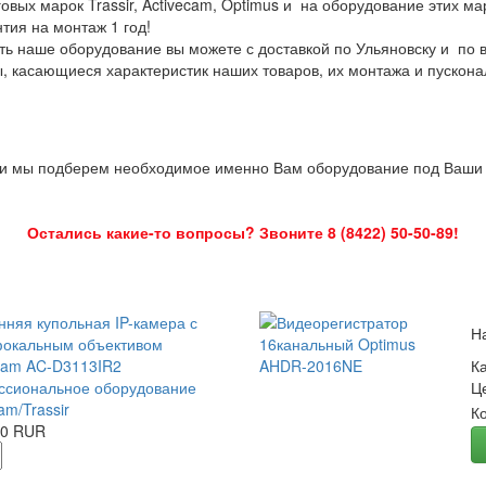
овых марок Trassir, Activecam, Optimus и на оборудование этих м
нтия на монтаж 1 год!
ть наше оборудование вы можете с доставкой по Ульяновску и по 
ы, касающиеся характеристик наших товаров, их монтажа и пускона
 и мы подберем необходимое именно Вам оборудование под Ваши з
Остались какие-то вопросы? Звоните 8 (8422) 50-50-89!
нняя купольная IP-камера с
Н
окальным объективом
Cam AC-D3113IR2
К
сиональное оборудование
Ц
am/Trassir
К
00 RUR