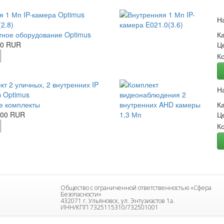
я 1 Мп IP-камера Optimus
Н
2.8)
ное оборудование Optimus
К
00 RUR
Ц
К
кт 2 уличных, 2 внутренних IP
Н
 Optimus
е комплекты
К
.00 RUR
Ц
К
Общество с ограниченной ответственностью «Сфера
Безопасности»
432071 г. Ульяновск, ул. Энтузиастов 1а.
ИНН/КПП 7325115310/732501001