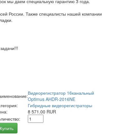
арок мы даем специальную гарантию 3 года.
всей России. Также специалисты нашей компании
ладки.
адачи!!!
Видеорегистратор 16канальный
аименование:
Optimus AHDR-2016NE
атегория:
Гибридные видеорегистраторы
ена:
8 571.00 RUR
оличество:
Купить