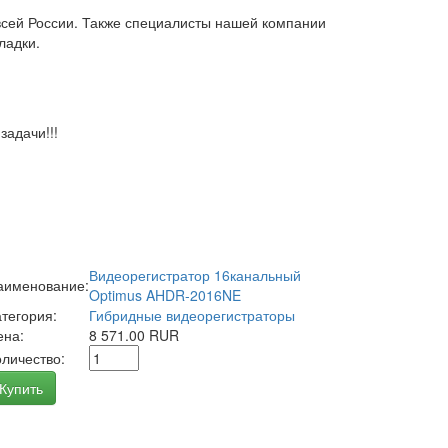
всей России. Также специалисты нашей компании
ладки.
адачи!!!
Видеорегистратор 16канальный
аименование:
Optimus AHDR-2016NE
атегория:
Гибридные видеорегистраторы
ена:
8 571.00 RUR
оличество:
Купить