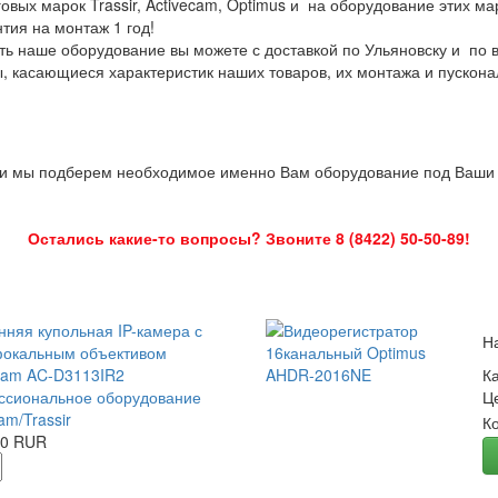
овых марок Trassir, Activecam, Optimus и на оборудование этих м
нтия на монтаж 1 год!
ть наше оборудование вы можете с доставкой по Ульяновску и по 
ы, касающиеся характеристик наших товаров, их монтажа и пускона
 и мы подберем необходимое именно Вам оборудование под Ваши з
Остались какие-то вопросы? Звоните 8 (8422) 50-50-89!
нняя купольная IP-камера с
Н
окальным объективом
Cam AC-D3113IR2
К
сиональное оборудование
Ц
am/Trassir
К
00 RUR