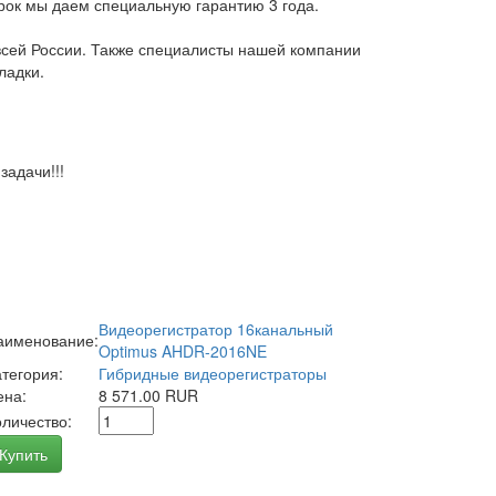
арок мы даем специальную гарантию 3 года.
всей России. Также специалисты нашей компании
ладки.
адачи!!!
Видеорегистратор 16канальный
аименование:
Optimus AHDR-2016NE
атегория:
Гибридные видеорегистраторы
ена:
8 571.00 RUR
оличество:
Купить