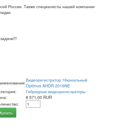
всей России. Также специалисты нашей компании
ладки.
адачи!!!
Видеорегистратор 16канальный
аименование:
Optimus AHDR-2016NE
атегория:
Гибридные видеорегистраторы
ена:
8 571.00 RUR
оличество:
Купить