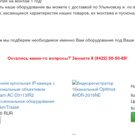
нтия на монтаж 1 год!
ть наше оборудование вы можете с доставкой по Ульяновску и по 
ы, касающиеся характеристик наших товаров, их монтажа и пускона
 и мы подберем необходимое именно Вам оборудование под Ваши з
Остались какие-то вопросы? Звоните 8 (8422) 50-50-89!
нняя купольная IP-камера с
Н
окальным объективом
Cam AC-D3113IR2
К
сиональное оборудование
Ц
am/Trassir
К
00 RUR