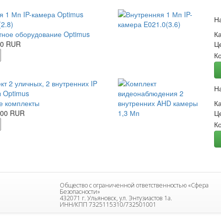
я 1 Мп IP-камера Optimus
Н
2.8)
ное оборудование Optimus
К
00 RUR
Ц
К
кт 2 уличных, 2 внутренних IP
Н
 Optimus
е комплекты
К
.00 RUR
Ц
К
Общество с ограниченной ответственностью «Сфера
Безопасности»
432071 г. Ульяновск, ул. Энтузиастов 1а.
ИНН/КПП 7325115310/732501001