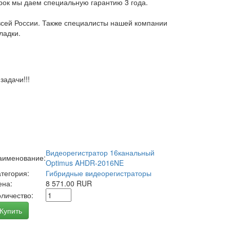
арок мы даем специальную гарантию 3 года.
всей России. Также специалисты нашей компании
ладки.
адачи!!!
Видеорегистратор 16канальный
аименование:
Optimus AHDR-2016NE
атегория:
Гибридные видеорегистраторы
ена:
8 571.00 RUR
оличество:
Купить