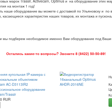
овых марок Trassir, Activecam, Optimus и на оборудование этих м
нтия на монтаж 1 год!
ть наше оборудование вы можете с доставкой по Ульяновску и по 
ы, касающиеся характеристик наших товаров, их монтажа и пускона
 и мы подберем необходимое именно Вам оборудование под Ваши з
Остались какие-то вопросы? Звоните 8 (8422) 50-50-89!
нняя купольная IP-камера с
Н
окальным объективом
Cam AC-D3113IR2
К
сиональное оборудование
Ц
am/Trassir
К
00 RUR