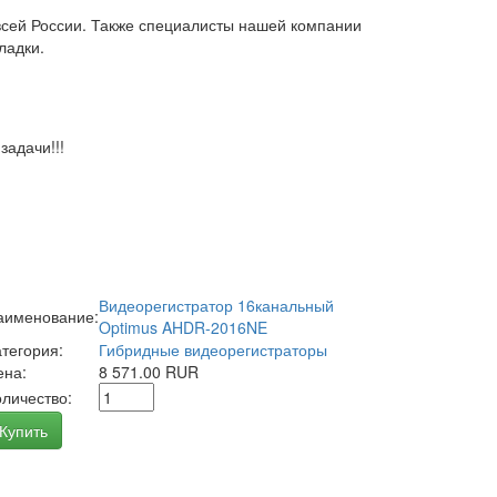
всей России. Также специалисты нашей компании
ладки.
адачи!!!
Видеорегистратор 16канальный
аименование:
Optimus AHDR-2016NE
атегория:
Гибридные видеорегистраторы
ена:
8 571.00 RUR
оличество:
Купить