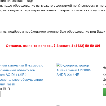
нтия на монтаж 1 год!
ть наше оборудование вы можете с доставкой по Ульяновску и по 
ы, касающиеся характеристик наших товаров, их монтажа и пускона
 и мы подберем необходимое именно Вам оборудование под Ваши з
Остались какие-то вопросы? Звоните 8 (8422) 50-50-89!
нняя купольная IP-камера с
Н
окальным объективом
Cam AC-D3113IR2
К
сиональное оборудование
Ц
am/Trassir
К
00 RUR