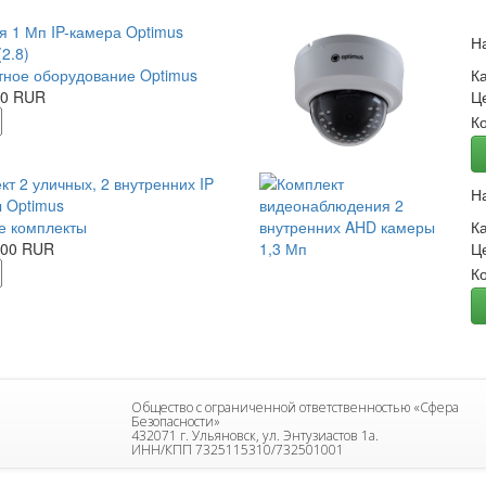
я 1 Мп IP-камера Optimus
Н
2.8)
ное оборудование Optimus
К
00 RUR
Ц
К
кт 2 уличных, 2 внутренних IP
Н
 Optimus
е комплекты
К
.00 RUR
Ц
К
Общество с ограниченной ответственностью «Сфера
Безопасности»
432071 г. Ульяновск, ул. Энтузиастов 1а.
ИНН/КПП 7325115310/732501001