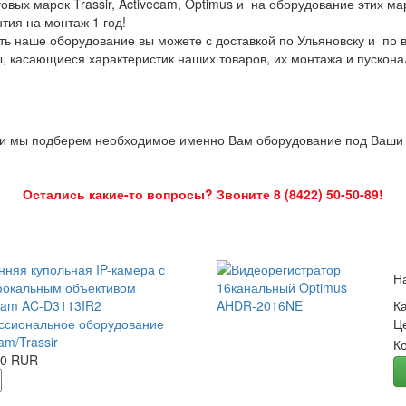
овых марок Trassir, Activecam, Optimus и на оборудование этих м
нтия на монтаж 1 год!
ть наше оборудование вы можете с доставкой по Ульяновску и по 
ы, касающиеся характеристик наших товаров, их монтажа и пускона
 и мы подберем необходимое именно Вам оборудование под Ваши з
Остались какие-то вопросы? Звоните 8 (8422) 50-50-89!
нняя купольная IP-камера с
Н
окальным объективом
Cam AC-D3113IR2
К
сиональное оборудование
Ц
am/Trassir
К
00 RUR