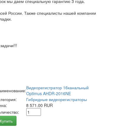
арок мы даем специальную гарантию 3 года.
всей России. Также специалисты нашей компании
ладки.
адачи!!!
Видеорегистратор 16канальный
аименование:
Optimus AHDR-2016NE
атегория:
Гибридные видеорегистраторы
ена:
8 571.00 RUR
оличество:
Купить