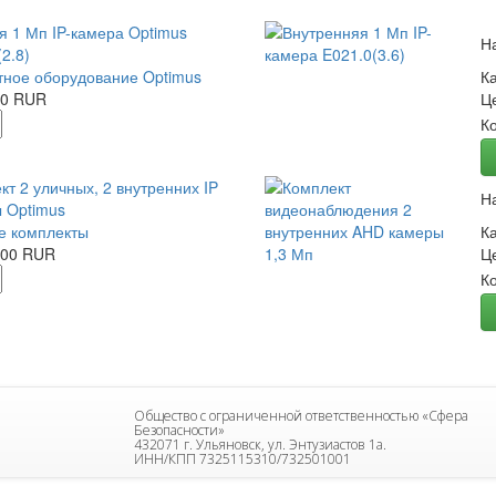
я 1 Мп IP-камера Optimus
Н
2.8)
ное оборудование Optimus
К
00 RUR
Ц
К
кт 2 уличных, 2 внутренних IP
Н
 Optimus
е комплекты
К
.00 RUR
Ц
К
Общество с ограниченной ответственностью «Сфера
Безопасности»
432071 г. Ульяновск, ул. Энтузиастов 1а.
ИНН/КПП 7325115310/732501001