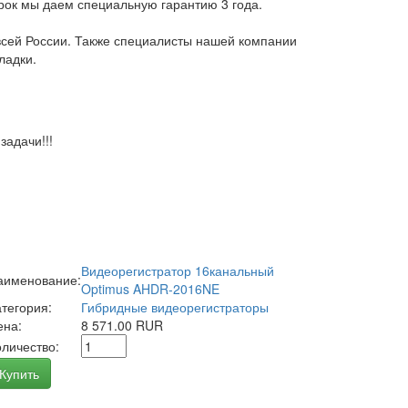
арок мы даем специальную гарантию 3 года.
всей России. Также специалисты нашей компании
ладки.
адачи!!!
Видеорегистратор 16канальный
аименование:
Optimus AHDR-2016NE
атегория:
Гибридные видеорегистраторы
ена:
8 571.00 RUR
оличество:
Купить