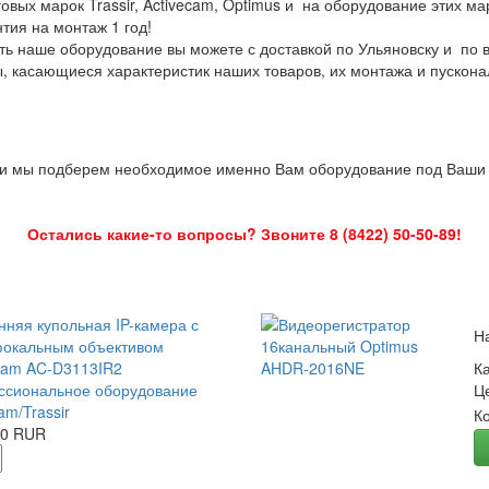
овых марок Trassir, Activecam, Optimus и на оборудование этих м
нтия на монтаж 1 год!
ть наше оборудование вы можете с доставкой по Ульяновску и по 
ы, касающиеся характеристик наших товаров, их монтажа и пускона
 и мы подберем необходимое именно Вам оборудование под Ваши з
Остались какие-то вопросы? Звоните 8 (8422) 50-50-89!
нняя купольная IP-камера с
Н
окальным объективом
Cam AC-D3113IR2
К
сиональное оборудование
Ц
am/Trassir
К
00 RUR