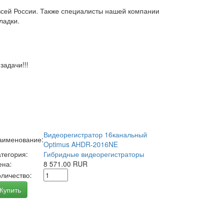
всей России. Также специалисты нашей компании
ладки.
адачи!!!
Видеорегистратор 16канальный
аименование:
Optimus AHDR-2016NE
атегория:
Гибридные видеорегистраторы
ена:
8 571.00 RUR
оличество:
Купить