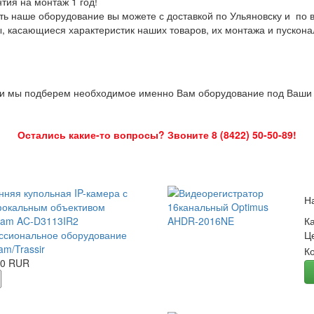
нтия на монтаж 1 год!
ть наше оборудование вы можете с доставкой по Ульяновску и по 
ы, касающиеся характеристик наших товаров, их монтажа и пускона
 и мы подберем необходимое именно Вам оборудование под Ваши з
Остались какие-то вопросы? Звоните 8 (8422) 50-50-89!
нняя купольная IP-камера с
Н
окальным объективом
Cam AC-D3113IR2
К
сиональное оборудование
Ц
am/Trassir
К
00 RUR