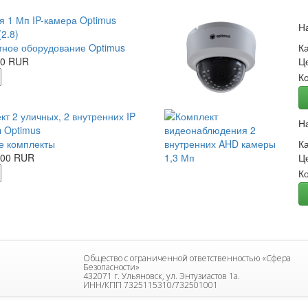
я 1 Мп IP-камера Optimus
Н
2.8)
ное оборудование Optimus
К
00 RUR
Ц
К
кт 2 уличных, 2 внутренних IP
Н
 Optimus
е комплекты
К
.00 RUR
Ц
К
Общество с ограниченной ответственностью «Сфера
Безопасности»
432071 г. Ульяновск, ул. Энтузиастов 1а.
ИНН/КПП 7325115310/732501001