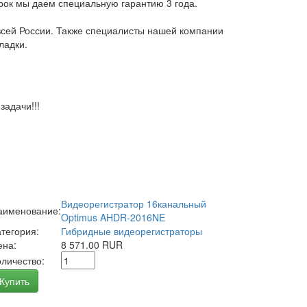
арок мы даем специальную гарантию 3 года.
всей России. Также специалисты нашей компании
ладки.
адачи!!!
Видеорегистратор 16канальный
аименование:
Optimus AHDR-2016NE
атегория:
Гибридные видеорегистраторы
ена:
8 571.00 RUR
оличество:
Купить