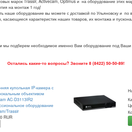
овых марок Trassir, Activecam, Optimus и на оборудование этих м
нтия на монтаж 1 год!
ть наше оборудование вы можете с доставкой по Ульяновску и по 
ы, касающиеся характеристик наших товаров, их монтажа и пускона
 и мы подберем необходимое именно Вам оборудование под Ваши з
Остались какие-то вопросы? Звоните 8 (8422) 50-50-89!
нняя купольная IP-камера с
Н
окальным объективом
Cam AC-D3113IR2
К
сиональное оборудование
Ц
am/Trassir
К
00 RUR