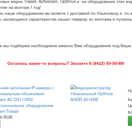
овых марок Trassir, Activecam, Optimus и на оборудование этих м
нтия на монтаж 1 год!
ть наше оборудование вы можете с доставкой по Ульяновску и по 
ы, касающиеся характеристик наших товаров, их монтажа и пускона
 и мы подберем необходимое именно Вам оборудование под Ваши з
Остались какие-то вопросы? Звоните 8 (8422) 50-50-89!
нняя купольная IP-камера с
Н
окальным объективом
Cam AC-D3113IR2
К
сиональное оборудование
Ц
am/Trassir
К
00 RUR