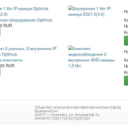
я 1 Мп IP-камера Optimus
Н
2.8)
ное оборудование Optimus
К
00 RUR
Ц
К
кт 2 уличных, 2 внутренних IP
Н
 Optimus
е комплекты
К
.00 RUR
Ц
К
Общество с ограниченной ответственностью «Сфера
Безопасности»
432071 г. Ульяновск, ул. Энтузиастов 1а.
ИНН/КПП 7325115310/732501001