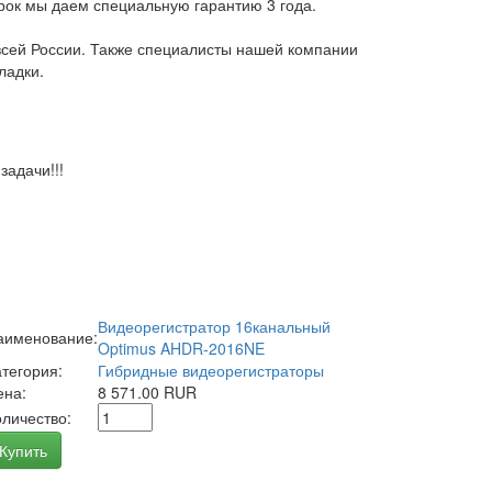
арок мы даем специальную гарантию 3 года.
всей России. Также специалисты нашей компании
ладки.
адачи!!!
Видеорегистратор 16канальный
аименование:
Optimus AHDR-2016NE
атегория:
Гибридные видеорегистраторы
ена:
8 571.00 RUR
оличество:
Купить