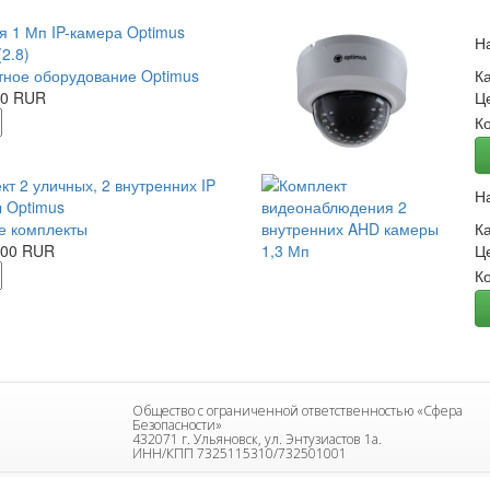
я 1 Мп IP-камера Optimus
Н
2.8)
ное оборудование Optimus
К
00 RUR
Ц
К
кт 2 уличных, 2 внутренних IP
Н
 Optimus
е комплекты
К
.00 RUR
Ц
К
Общество с ограниченной ответственностью «Сфера
Безопасности»
432071 г. Ульяновск, ул. Энтузиастов 1а.
ИНН/КПП 7325115310/732501001