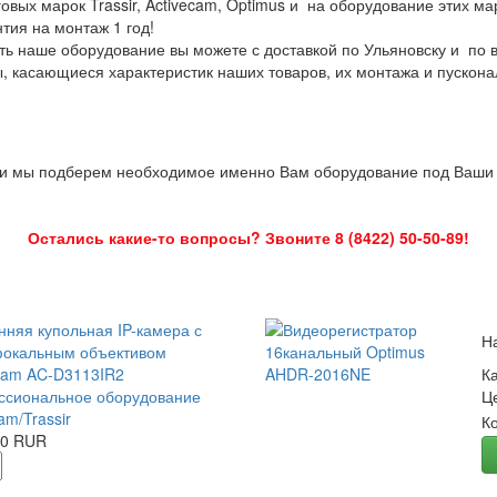
овых марок Trassir, Activecam, Optimus и на оборудование этих м
нтия на монтаж 1 год!
ть наше оборудование вы можете с доставкой по Ульяновску и по 
ы, касающиеся характеристик наших товаров, их монтажа и пускона
 и мы подберем необходимое именно Вам оборудование под Ваши з
Остались какие-то вопросы? Звоните 8 (8422) 50-50-89!
нняя купольная IP-камера с
Н
окальным объективом
Cam AC-D3113IR2
К
сиональное оборудование
Ц
am/Trassir
К
00 RUR