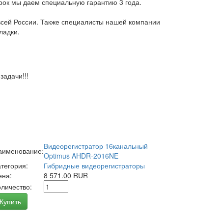
арок мы даем специальную гарантию 3 года.
всей России. Также специалисты нашей компании
ладки.
адачи!!!
Видеорегистратор 16канальный
аименование:
Optimus AHDR-2016NE
атегория:
Гибридные видеорегистраторы
ена:
8 571.00 RUR
оличество:
Купить