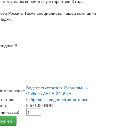
арок мы даем специальную гарантию 3 года.
всей России. Также специалисты нашей компании
ладки.
адачи!!!
Видеорегистратор 16канальный
аименование:
Optimus AHDR-2016NE
атегория:
Гибридные видеорегистраторы
ена:
8 571.00 RUR
оличество:
Купить