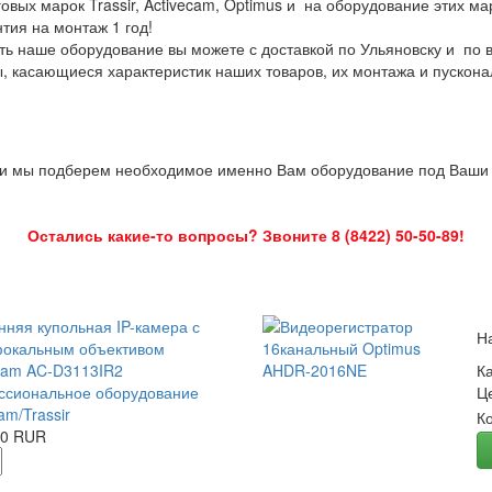
овых марок Trassir, Activecam, Optimus и на оборудование этих м
нтия на монтаж 1 год!
ть наше оборудование вы можете с доставкой по Ульяновску и по 
ы, касающиеся характеристик наших товаров, их монтажа и пускона
 и мы подберем необходимое именно Вам оборудование под Ваши з
Остались какие-то вопросы? Звоните 8 (8422) 50-50-89!
нняя купольная IP-камера с
Н
окальным объективом
Cam AC-D3113IR2
К
сиональное оборудование
Ц
am/Trassir
К
00 RUR