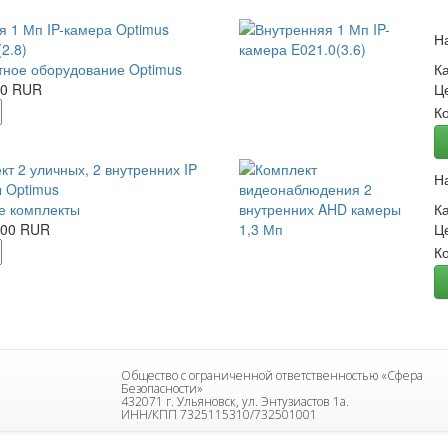
я 1 Мп IP-камера Optimus
Н
2.8)
ное оборудование Optimus
К
00 RUR
Ц
К
кт 2 уличных, 2 внутренних IP
Н
 Optimus
е комплекты
К
.00 RUR
Ц
К
Общество с ограниченной ответственностью «Сфера
Безопасности»
432071 г. Ульяновск, ул. Энтузиастов 1а.
ИНН/КПП 7325115310/732501001