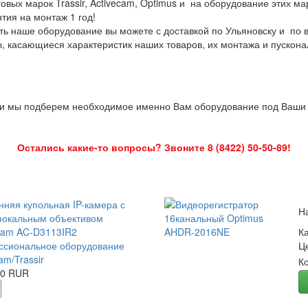
овых марок Trassir, Activecam, Optimus и на оборудование этих м
нтия на монтаж 1 год!
ть наше оборудование вы можете с доставкой по Ульяновску и по 
ы, касающиеся характеристик наших товаров, их монтажа и пускона
 и мы подберем необходимое именно Вам оборудование под Ваши з
Остались какие-то вопросы? Звоните 8 (8422) 50-50-89!
нняя купольная IP-камера с
Н
окальным объективом
Cam AC-D3113IR2
К
сиональное оборудование
Ц
am/Trassir
К
00 RUR