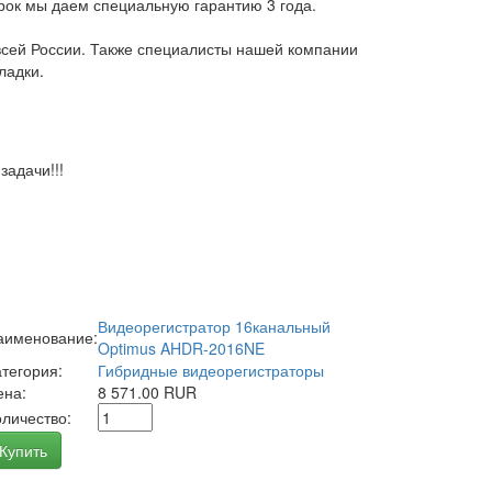
арок мы даем специальную гарантию 3 года.
всей России. Также специалисты нашей компании
ладки.
адачи!!!
Видеорегистратор 16канальный
аименование:
Optimus AHDR-2016NE
атегория:
Гибридные видеорегистраторы
ена:
8 571.00 RUR
оличество:
Купить