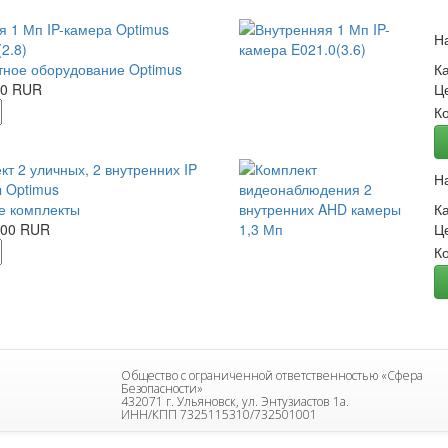
я 1 Мп IP-камера Optimus
Н
2.8)
ное оборудование Optimus
К
00 RUR
Ц
К
кт 2 уличных, 2 внутренних IP
Н
 Optimus
е комплекты
К
.00 RUR
Ц
К
Общество с ограниченной ответственностью «Сфера
Безопасности»
432071 г. Ульяновск, ул. Энтузиастов 1а.
ИНН/КПП 7325115310/732501001