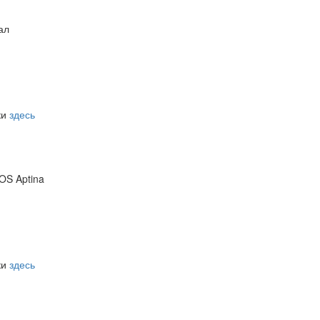
ал
ки
здесь
OS Aptina
м
ки
здесь