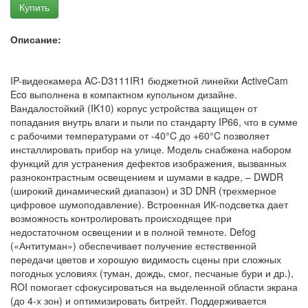
Купить
Описание:
IP-видеокамера AC-D3111IR1 бюджетной линейки ActiveCam
Eco выполнена в компактном купольном дизайне.
Вандалостойкий (IK10) корпус устройства защищен от
попадания внутрь влаги и пыли по стандарту IP66, что в сумме
с рабочими температурами от -40°C до +60°C позволяет
инсталлировать прибор на улице. Модель снабжена набором
функций для устранения дефектов изображения, вызванных
разноконтрастным освещением и шумами в кадре, – DWDR
(широкий динамический диапазон) и 3D DNR (трехмерное
цифровое шумоподавление). Встроенная ИК-подсветка дает
возможность контролировать происходящее при
недостаточном освещении и в полной темноте. Defog
(«Антитуман») обеспечивает получение естественной
передачи цветов и хорошую видимость сцены при сложных
погодных условиях (туман, дождь, смог, песчаные бури и др.),
ROI помогает сфокусироваться на выделенной области экрана
(до 4-х зон) и оптимизировать битрейт. Поддерживается