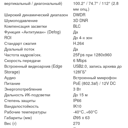
вертикальный / диагональный)
100.2° / 74.7° / 112° (2.8
мм опц.)
Широкий динамический диапазон
DWDR
Шумоподавление
3D DNR
Компенсация засветки
BLC
Функция «Антитуман» (Defog)
Да
ROI
До 4-х зон
Стандарт сжатия
H.264
Дуальный поток
Да
Частота кадров/сек.
25Fps при 1280x960
Скорость передачи
6 Mbps
Встроенный видеоархив (Edge
USB2.0, запись архива до
Storage)
128ГБ*
Аудио
Встроенный микрофон
Питание
PoE (802.3af) / 12V DC
Энергопотребление
3 Вт
Дальность ИК-подсветки
До 15 м
Степень защиты
IP66
Вандалостойкость
IK10
Рабочие температуры
-40°C..+60°C
Габариты (мм)
Ø95 x 63
Вес (г)
270