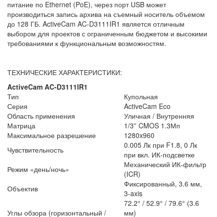
питание по Ethernet (PoE), через порт USB может
производиться запись архива на съемный носитель объемом
до 128 ГБ. ActiveCam AC-D3111IR1 является отличным
выбором для проектов с ограниченным бюджетом и высокими
требованиями к функциональным возможностям.
ТЕХНИЧЕСКИЕ ХАРАКТЕРИСТИКИ:
ActiveCam AC-D3111IR1
Тип
Купольная
Серия
ActiveCam Eco
Область применения
Уличная / Внутренняя
Матрица
1/3'' CMOS 1.3Мп
Максимальное разрешение
1280x960
0.005 Лк при F1.8, 0 Лк
Чувствительность
при вкл. ИК-подсветке
Механический ИК-фильтр
Режим «день/ночь»
(ICR)
Фиксированный, 3.6 мм,
Объектив
3-axis
72.2° / 52.9° / 79.6° (3.6
Углы обзора (горизонтальный /
мм)