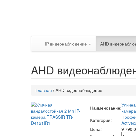
IP видеонаблюдение
AHD видеонаблю
AHD видеонаблюде
Главная
/
AHD видеонаблюдение
Улична
Наименование:
камера
Профес
Категория:
Activec
Цена:
9 790.