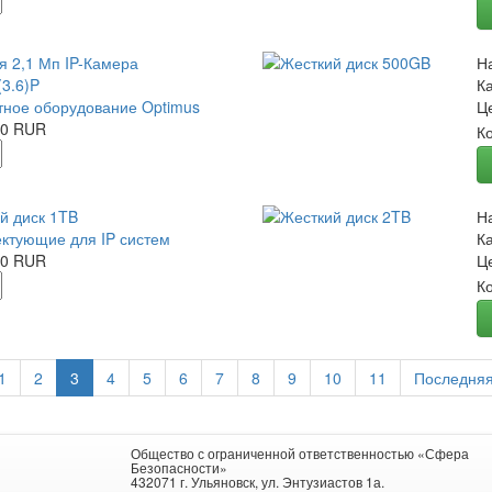
я 2,1 Мп IP-Камера
Н
(3.6)P
К
ное оборудование Optimus
Ц
00 RUR
К
й диск 1TB
Н
ктующие для IP систем
К
00 RUR
Ц
К
1
2
3
4
5
6
7
8
9
10
11
Последня
Общество с ограниченной ответственностью «Сфера
Безопасности»
432071 г. Ульяновск, ул. Энтузиастов 1а.