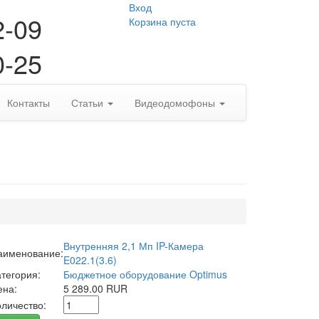
Вход
2-09
Корзина пуста
0-25
Контакты
Статьи
Видеодомофоны
Внутренняя 2,1 Мп IP-Камера
аименование:
E022.1(3.6)
атегория:
Бюджетное оборудование Optimus
ена:
5 289.00 RUR
оличество: