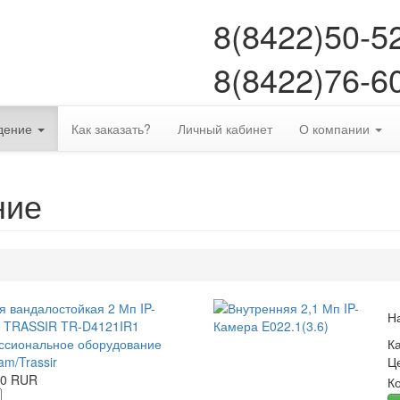
8(8422)50-5
8(8422)76-6
дение
Как заказать?
Личный кабинет
О компании
ние
я вандалостойкая 2 Мп IP-
Н
 TRASSIR TR-D4121IR1
сиональное оборудование
К
am/Trassir
Ц
00 RUR
К